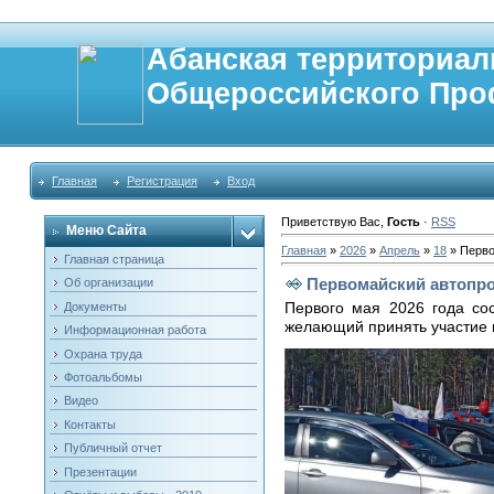
Абанская территориал
Общероссийского Про
Главная
Регистрация
Вход
Приветствую Вас
,
Гость
·
RSS
Меню Сайта
Главная
»
2026
»
Апрель
»
18
» Перво
Главная страница
Первомайский автопро
Об организации
Первого мая 2026 года сос
Документы
желающий принять участие 
Информационная работа
Охрана труда
Фотоальбомы
Видео
Контакты
Публичный отчет
Презентации