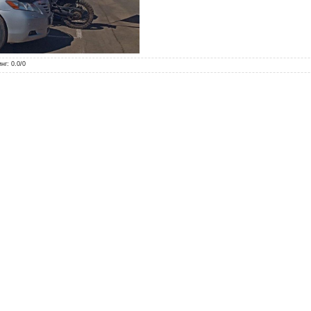
инг
:
0.0
/
0