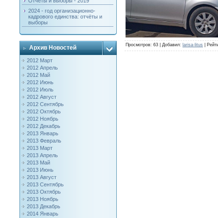
Отчёты и выборы - 2019
2024 - год организационно-
кадрового единства: отчёты и
выборы
Просмотров
: 63 |
Добавил
:
larisa-litus
|
Рейт
Архив Новостей
2012 Март
2012 Апрель
2012 Май
2012 Июнь
2012 Июль
2012 Август
2012 Сентябрь
2012 Октябрь
2012 Ноябрь
2012 Декабрь
2013 Январь
2013 Февраль
2013 Март
2013 Апрель
2013 Май
2013 Июнь
2013 Август
2013 Сентябрь
2013 Октябрь
2013 Ноябрь
2013 Декабрь
2014 Январь