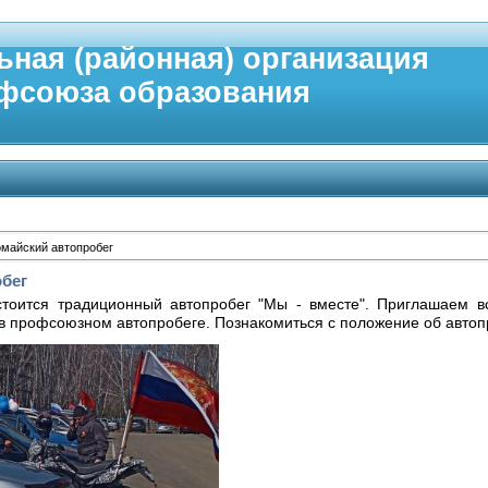
ьная (районная) организация
фсоюза образования
майский автопробег
бег
тоится традиционный автопробег "Мы - вместе". Приглашаем вс
в профсоюзном автопробеге.
Познакомиться с положение об
авто