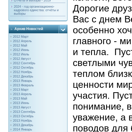
Отчёты и выборы - 2019
Дорогие друз
2024 - год организационно-
кадрового единства: отчёты и
выборы
Вас с днем В
особенно хоч
Архив Новостей
2012 Март
главного - м
2012 Апрель
2012 Май
и тепла. Пус
2012 Июнь
2012 Июль
2012 Август
светлыми чув
2012 Сентябрь
2012 Октябрь
теплом близ
2012 Ноябрь
2012 Декабрь
2013 Январь
ценности мир
2013 Февраль
2013 Март
участия. Пус
2013 Апрель
2013 Май
2013 Июнь
понимание, в
2013 Август
2013 Сентябрь
уважение, а 
2013 Октябрь
2013 Ноябрь
поводов для 
2013 Декабрь
2014 Январь