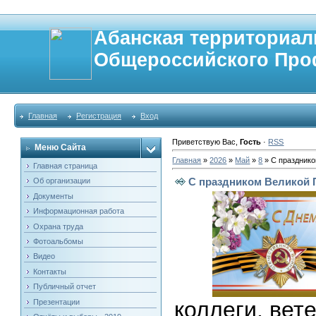
Абанская территориал
Общероссийского Про
Главная
Регистрация
Вход
Приветствую Вас
,
Гость
·
RSS
Меню Сайта
Главная
»
2026
»
Май
»
8
» С праздник
Главная страница
С праздником Великой
Об организации
Документы
Информационная работа
Охрана труда
Фотоальбомы
Видео
Контакты
Публичный отчет
коллеги, вет
Презентации